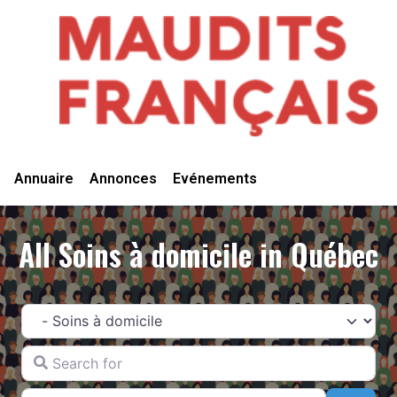
Vivre Ici
Annuaire
Annonces
Evénements
All Soins à domicile in Québec
Catégorie
Search for
Near