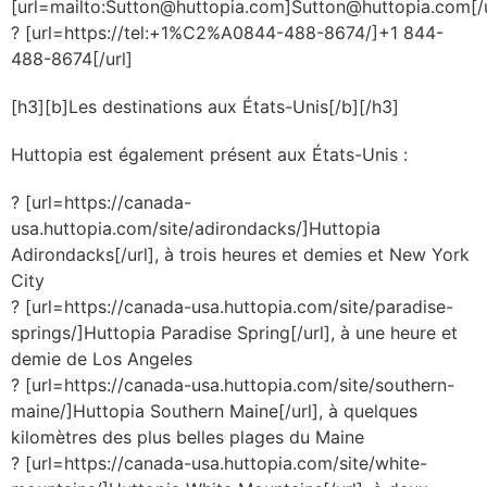
[url=mailto:
Sutton@huttopia.com
]
Sutton@huttopia.com
[/
? [url=https://tel:+1%C2%A0844-488-8674/]+1 844-
488-8674[/url]
[h3][b]Les destinations aux États-Unis[/b][/h3]
Huttopia est également présent aux États-Unis :
? [url=https://canada-
usa.huttopia.com/site/adirondacks/]Huttopia
Adirondacks[/url], à trois heures et demies et New York
City
? [url=https://canada-usa.huttopia.com/site/paradise-
springs/]Huttopia Paradise Spring[/url], à une heure et
demie de Los Angeles
? [url=https://canada-usa.huttopia.com/site/southern-
maine/]Huttopia Southern Maine[/url], à quelques
kilomètres des plus belles plages du Maine
? [url=https://canada-usa.huttopia.com/site/white-