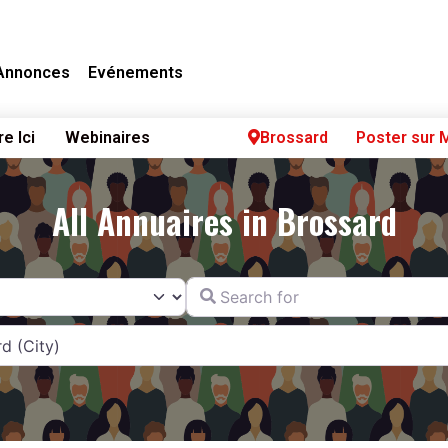
Annonces
Evénements
re Ici
Webinaires
Brossard
Poster sur 
All Annuaires in Brossard
Search for