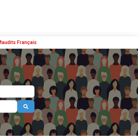
Maudits Français
Se connecter
S’enregistrer
Poster sur French Morning
Search