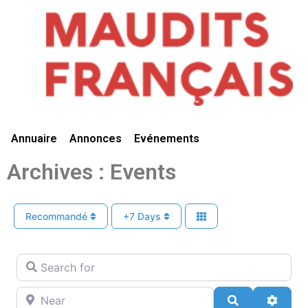
Vivre Ici
Annuaire
Annonces
Evénements
Archives : Events
Recommandé
+7 Days
Search for
Near
Search
Advan