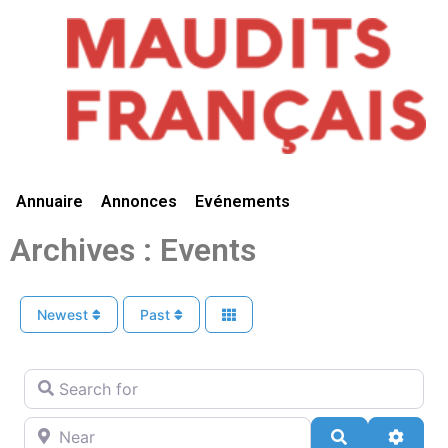
Vivre Ici
Annuaire
Annonces
Evénements
Archives : Events
Newest
Past
Search for
Near
Search
Advan