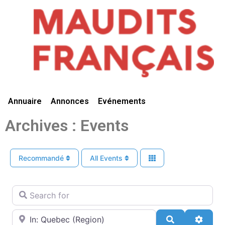
Vivre Ici
Annuaire
Annonces
Evénements
Archives : Events
Recommandé
All Events
Search for
Near
Search
Advan