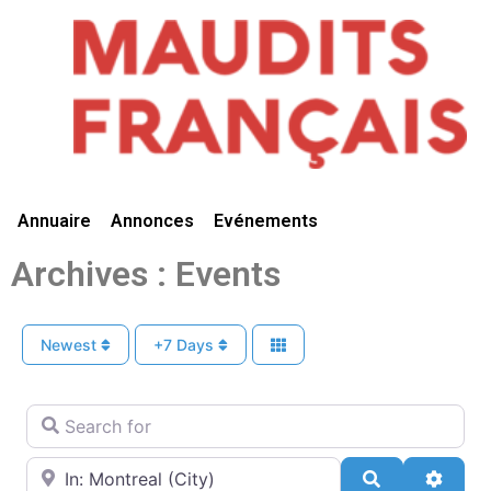
Vivre Ici
Annuaire
Annonces
Evénements
Archives : Events
Newest
+7 Days
Search for
Near
Search
Advan