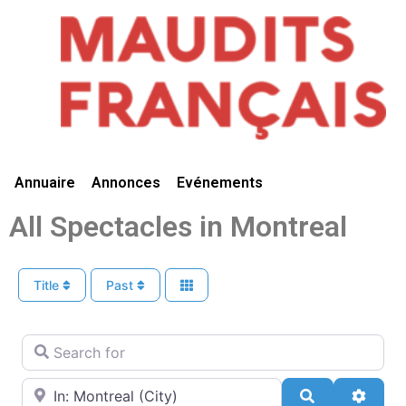
Vivre Ici
Annuaire
Annonces
Evénements
All Spectacles in Montreal
Title
Past
Search for
Near
Search
Advan