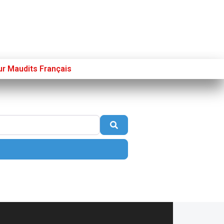
ur Maudits Français
Se connecter
S’enregistrer
Poster sur French Morning
Search
nced Filters