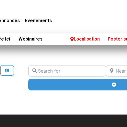
Annonces
Evénements
re Ici
Webinaires
Localisation
Poster s
Search for
Near
Adva