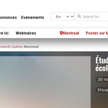
Search for
Select search type
Annonces
Evénements
re Ici
Webinaires
Montreal
Poster sur 
réatifs
Québec
Montreal
Étud
écol
20 n
Priva