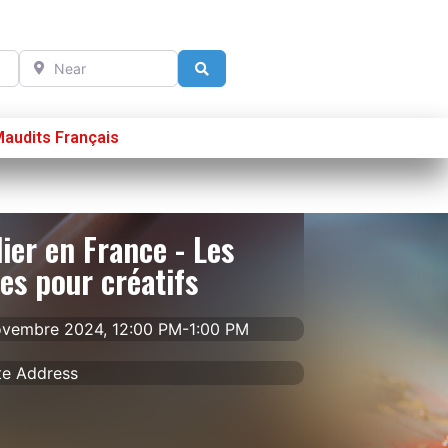
Near
Search
Maudits Français
Se connecter
S’enregistrer
Poster sur French Morning
ier en France - Les
es pour créatifs
ovembre 2024, 12:00 PM-1:00 PM
te Address