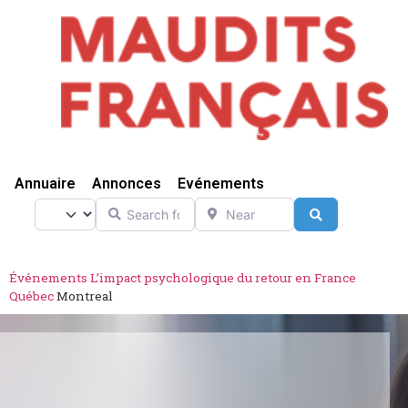
Vivre Ici
Annuaire
Annonces
Evénements
Search for
Near
Select search type
Search
Événements
L’impact psychologique du retour en France
Québec
Montreal