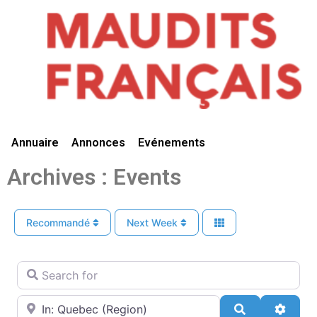
Vivre Ici
Annuaire
Annonces
Evénements
Archives : Events
Recommandé
Next Week
Search for
Near
Search
Advan