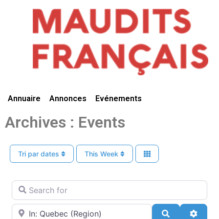
Vivre Ici
Annuaire
Annonces
Evénements
Archives : Events
Tri par dates
This Week
Search for
Near
Search
Advan