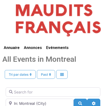
Vivre Ici
Annuaire
Annonces
Evénements
All Events in Montreal
Tri par dates
Past
Search for
Near
Search
Advan