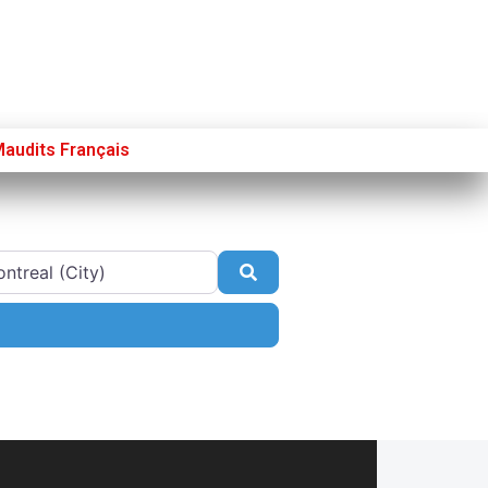
Maudits Français
Se connecter
S’enregistrer
Poster sur French Morning
Search
nced Filters