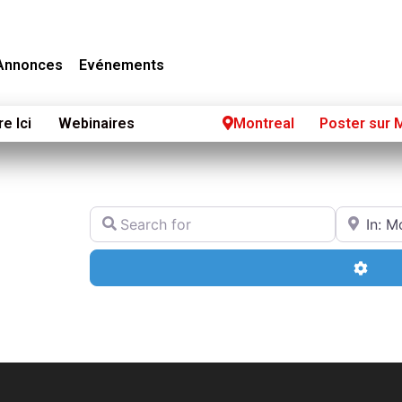
Annonces
Evénements
re Ici
Webinaires
Montreal
Poster sur 
Search for
Near
Adva