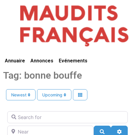
Vivre Ici
Annuaire
Annonces
Evénements
Tag: bonne bouffe
Newest
Upcoming
Search for
Near
Search
Advan