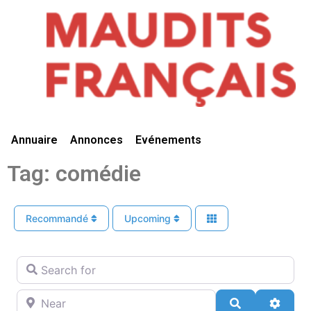
Vivre Ici
Annuaire
Annonces
Evénements
Tag: comédie
Recommandé
Upcoming
Search for
Near
Search
Advan