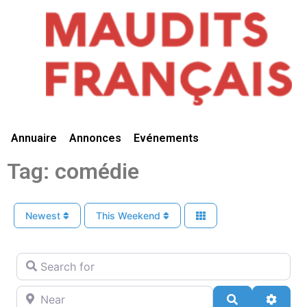
Vivre Ici
Annuaire
Annonces
Evénements
Tag: comédie
Newest
This Weekend
Search for
Near
Search
Advan