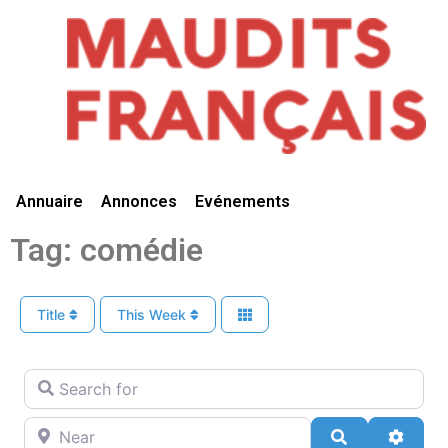
Vivre Ici
Annuaire
Annonces
Evénements
Tag: comédie
Title
This Week
Search for
Near
Search
Advan