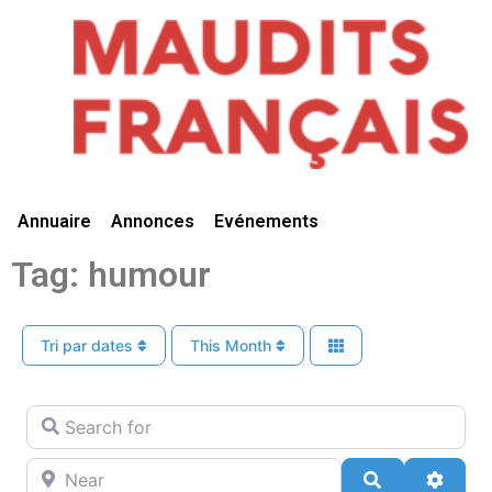
Vivre Ici
Annuaire
Annonces
Evénements
Tag: humour
Tri par dates
This Month
Search for
Near
Search
Advan