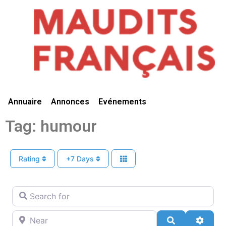
Vivre Ici
Annuaire
Annonces
Evénements
Tag: humour
Rating
+7 Days
Search for
Near
Search
Advan