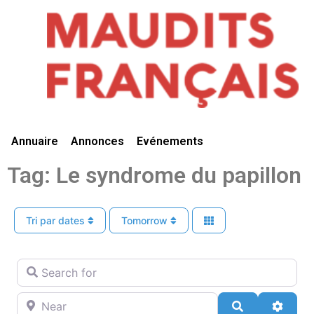
Vivre Ici
Annuaire
Annonces
Evénements
Tag: Le syndrome du papillon
Tri par dates
Tomorrow
Search for
Near
Search
Advan