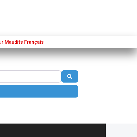
ur Maudits Français
Se connecter
S’enregistrer
Poster sur French Morning
Search
nced Filters