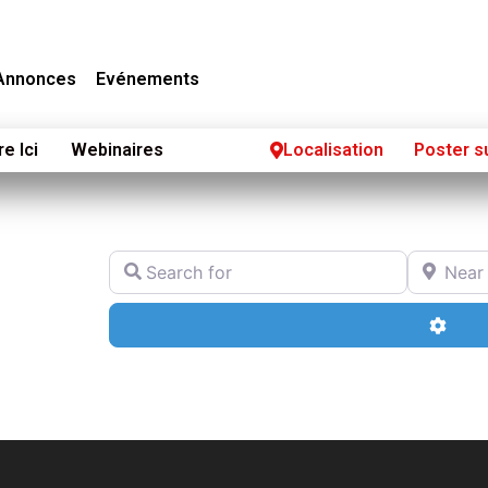
Annonces
Evénements
re Ici
Webinaires
Localisation
Poster s
Search for
Near
Adva