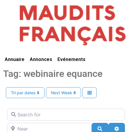
Vivre Ici
Annuaire
Annonces
Evénements
Tag: webinaire equance
Tri par dates
Next Week
Search for
Near
Search
Advan