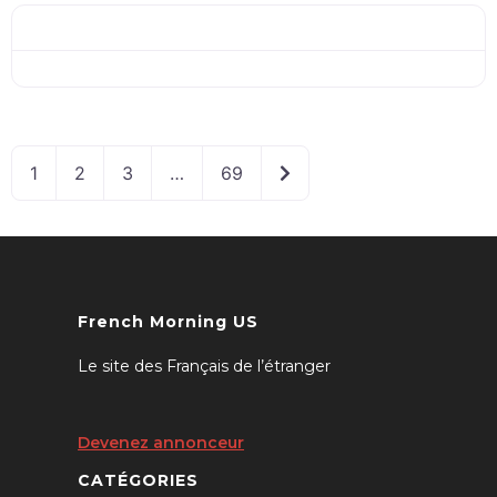
Publications plus ancienn
1
2
3
…
69
French Morning US
Le site des Français de l’étranger
Devenez annonceur
CATÉGORIES