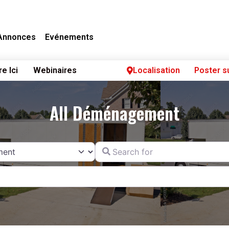
Annonces
Evénements
re Ici
Webinaires
Localisation
Poster s
All Déménagement
Search for