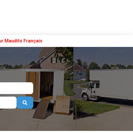
ur Maudits Français
Se connecter
S’enregistrer
Poster sur French Morning
Search