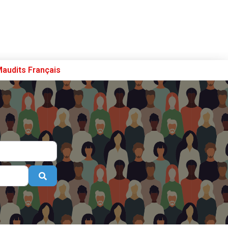
Maudits Français
Se connecter
S’enregistrer
Poster sur French Morning
Search