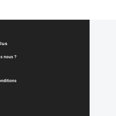
plus
s nous ?
nditions