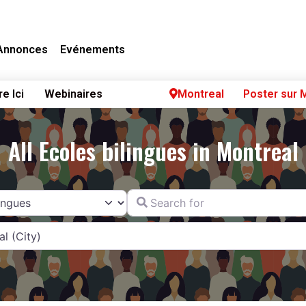
Annonces
Evénements
re Ici
Webinaires
Montreal
Poster sur 
All Ecoles bilingues in Montreal
Search for