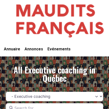
Vivre Ici
Annuaire
Annonces
Evénements
All Executive coaching in
Québec
Catégorie
Search for