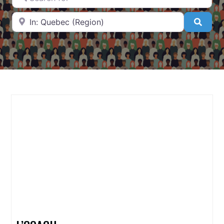
Near
Searc