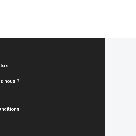
plus
s nous ?
nditions