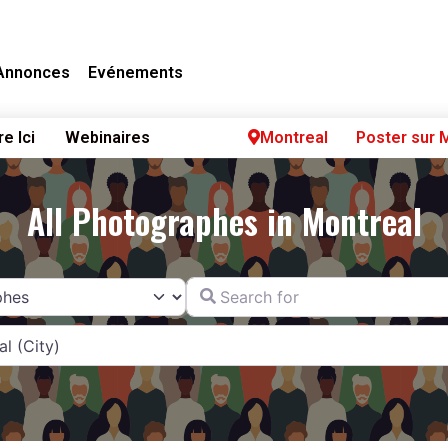
Annonces
Evénements
re Ici
Webinaires
Montreal
Poster sur 
All Photographes in Montreal
Search for