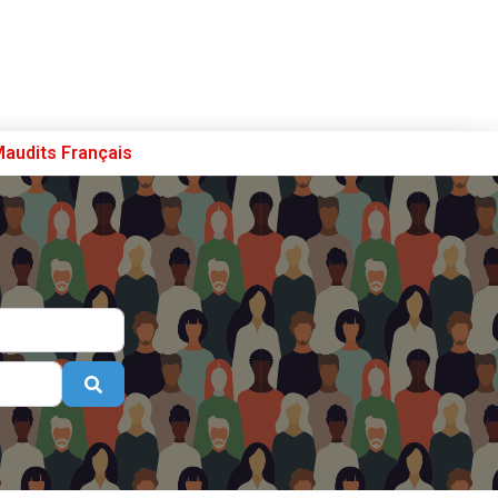
Maudits Français
Se connecter
S’enregistrer
Poster sur French Morning
Search