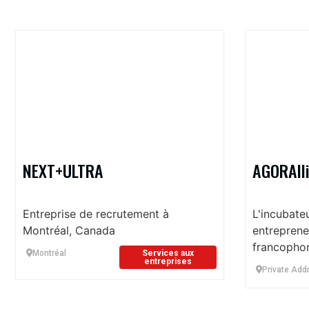
NEXT+ULTRA
AGORAll
Entreprise de recrutement à
L'incubate
Montréal, Canada
entreprene
francopho
Montréal
Services aux
entreprises
Private Add