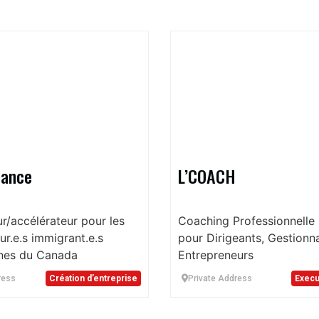
iance
L’COACH
ur/accélérateur pour les
Coaching Professionnelle 
ur.e.s immigrant.e.s
pour Dirigeants, Gestionna
nes du Canada
Entrepreneurs
ress
Création d’entreprise
Private Address
Execu