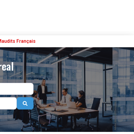
Maudits Français
Se connecter
S’enregistrer
real
Poster sur French Morning
Search