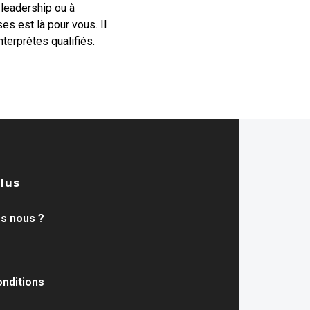
leadership ou à
s est là pour vous. Il
terprètes qualifiés.
plus
s nous ?
nditions