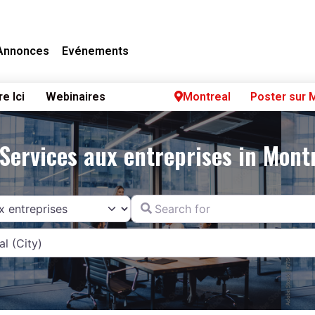
Annonces
Evénements
re Ici
Webinaires
Montreal
Poster sur 
 Services aux entreprises in Mont
Search for