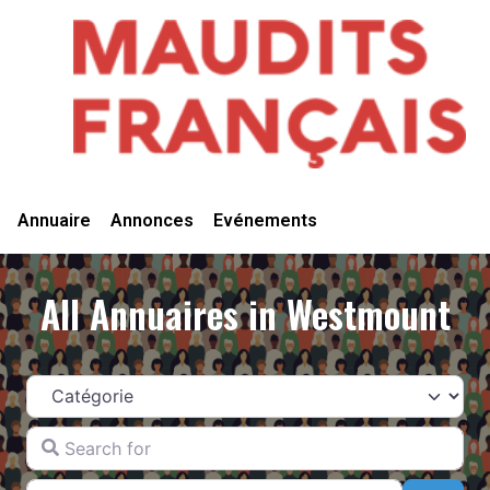
Vivre Ici
Annuaire
Annonces
Evénements
All Annuaires in Westmount
Catégorie
Search for
Near