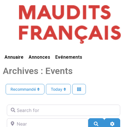
Vivre Ici
Annuaire
Annonces
Evénements
Archives : Events
Recommandé
Today
Search for
Near
Search
Advan