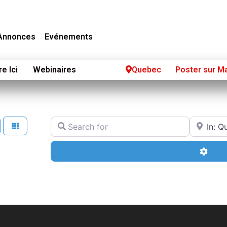
Annonces
Evénements
re Ici
Webinaires
Quebec
Poster sur Ma
Search for
Near
Adva