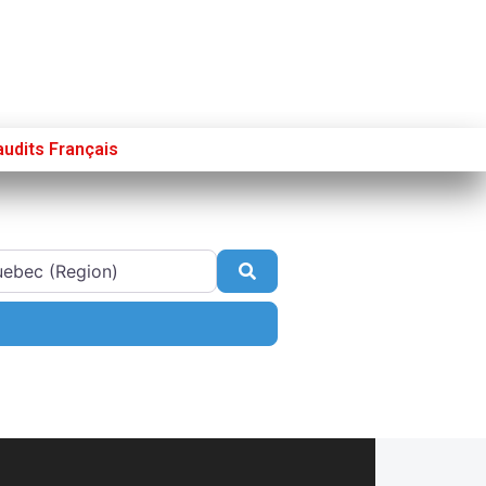
udits Français
Se connecter
S’enregistrer
Poster sur French Morning
Search
nced Filters