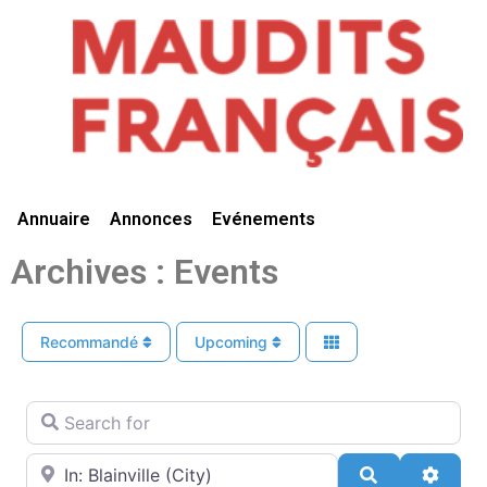
Vivre Ici
Annuaire
Annonces
Evénements
Archives : Events
Recommandé
Upcoming
Search for
Near
Search
Advan