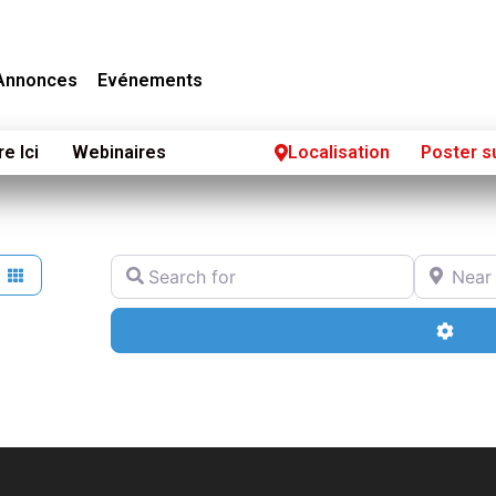
Annonces
Evénements
re Ici
Webinaires
Localisation
Poster s
Search for
Near
Adva