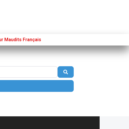
ur Maudits Français
Se connecter
S’enregistrer
Poster sur French Morning
Search
nced Filters