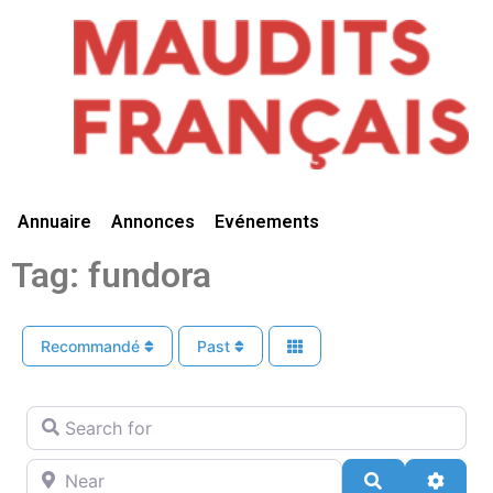
Vivre Ici
Annuaire
Annonces
Evénements
Tag: fundora
Recommandé
Past
Search for
Near
Search
Advan