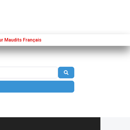
ur Maudits Français
Se connecter
S’enregistrer
Poster sur French Morning
Search
nced Filters