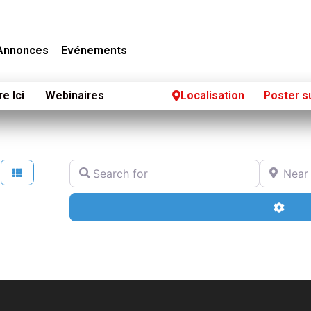
Annonces
Evénements
re Ici
Webinaires
Localisation
Poster s
Search for
Near
Adva