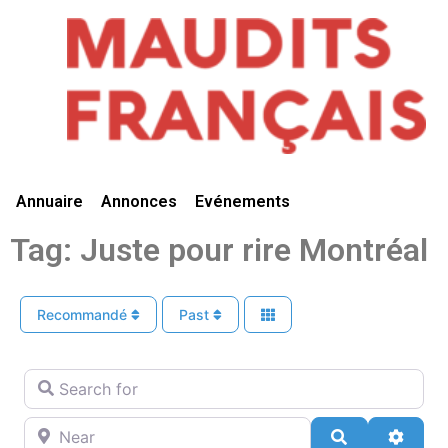
Vivre Ici
Annuaire
Annonces
Evénements
Tag: Juste pour rire Montréal
Recommandé
Past
Search for
Near
Search
Advan