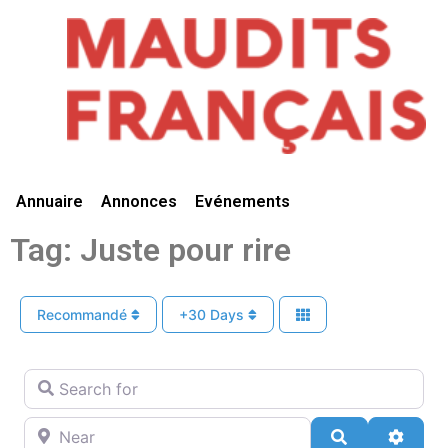
Vivre Ici
Annuaire
Annonces
Evénements
Tag: Juste pour rire
Recommandé
+30 Days
Search for
Near
Search
Advan