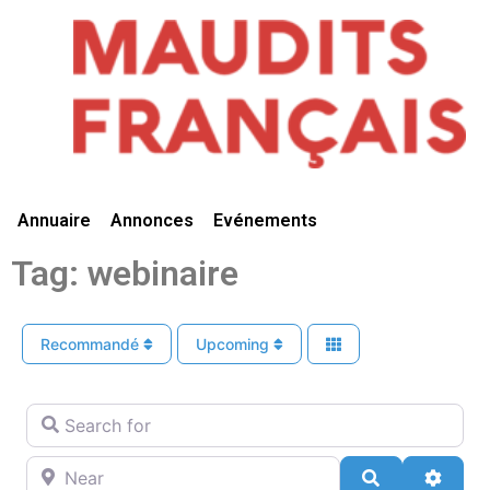
Vivre Ici
Annuaire
Annonces
Evénements
Tag: webinaire
Recommandé
Upcoming
Search for
Near
Search
Advan