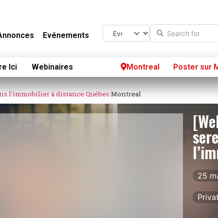
Search for
Select search type
Annonces
Evénements
re Ici
Webinaires
Montreal
Poster sur 
ns l’immobilier à distance
Québec
Montreal
[Web
ser
l’im
25 ma
Priva