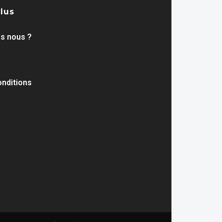
plus
s nous ?
nditions