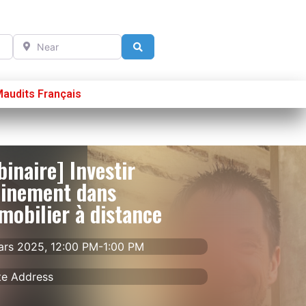
Near
Search
Maudits Français
Se connecter
S’enregistrer
Poster sur French Morning
inaire] Investir
einement dans
mobilier à distance
rs 2025, 12:00 PM-1:00 PM
te Address