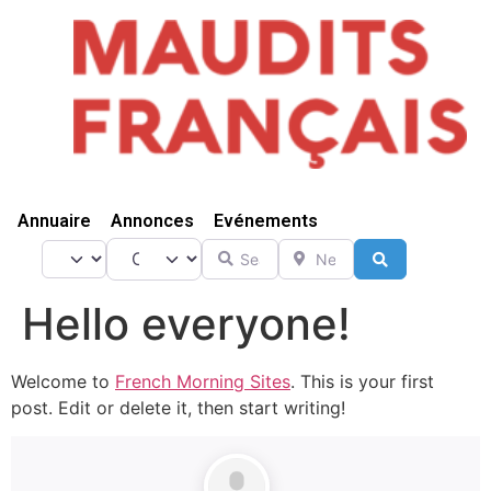
Vivre Ici
Annuaire
Annonces
Evénements
Catégorie
Search for
Near
Select search type
Search
Hello everyone!
Welcome to
French Morning Sites
. This is your first
post. Edit or delete it, then start writing!