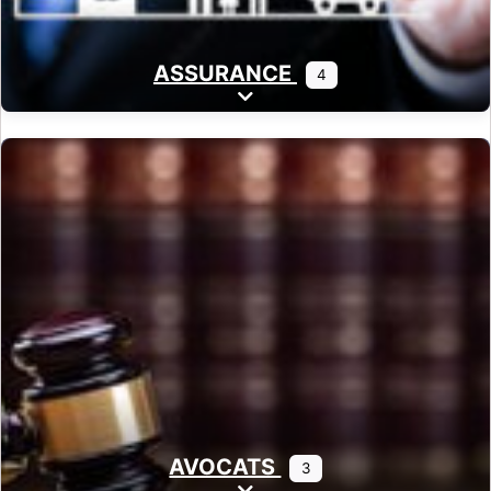
ASSURANCE
4
Expand sub-categories
AVOCATS
3