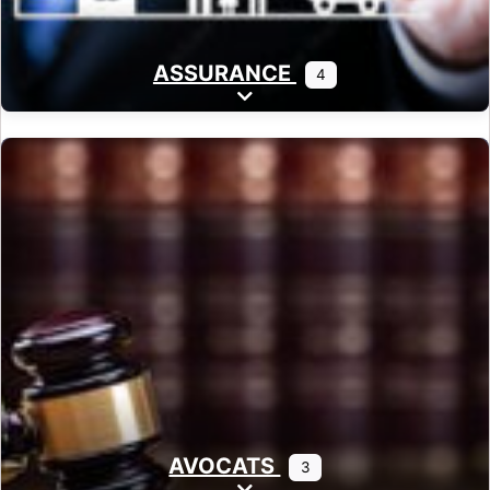
ASSURANCE
4
Expand sub-categories
AVOCATS
3