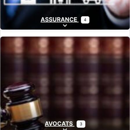
ASSURANCE
4
Expand sub-categories
AVOCATS
3