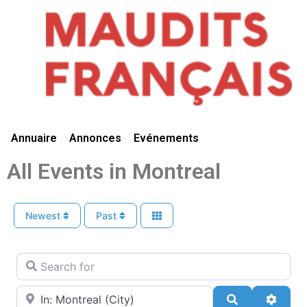
Vivre Ici
Annuaire
Annonces
Evénements
All Events in Montreal
Newest
Past
Search for
Near
Search
Advan