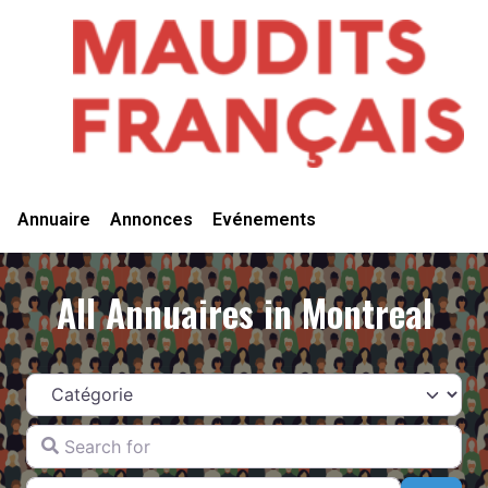
Vivre Ici
Annuaire
Annonces
Evénements
All Annuaires in Montreal
Catégorie
Search for
Near